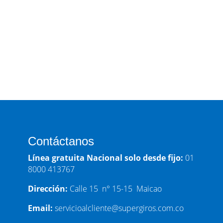
SER RED S.A. Y SU MARCA COMERCIAL RED
EMPRESARIAL DE SERVICIOS S.A SuperGIROS SER
RED S.A. Y SU MARCA COMERCIAL...
Contáctanos
Línea gratuita Nacional solo desde fijo:
01
8000 413767
Dirección:
Calle 15 n° 15-15 Maicao
Email:
servicioalcliente@supergiros.com.co